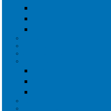
Förstermord
Grenzgang
Keltenburg
Kirche
Kindergarten & Schule
Wetter/Webcam
Dorfjubiläum 2018
Jubiläumsprodukte
Veranstaltungen
Pressespiegel
Galerie
Kulturhalle Wittgenstein