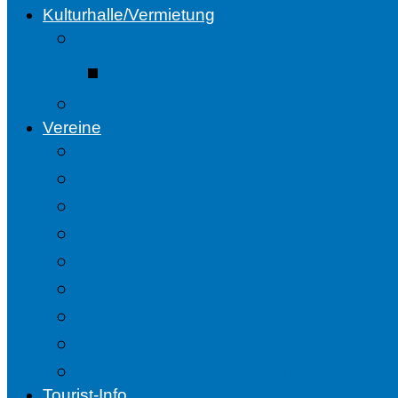
Kulturhalle/Vermietung
Bilder
Bilder hinzufügen
Mietanfrage
Vereine
Burschenschaft
Feuerwehr
Heimatverein Dotzlar
Kultur- und Heimatpflege
Liederkranz
TUS Dotzlar
Tambourcorps
Heinerländer
Jagdgenossenschaft
Tourist-Info