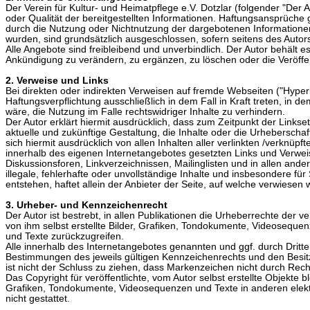
Der Verein für Kultur- und Heimatpflege e.V. Dotzlar (folgender "Der A
oder Qualität der bereitgestellten Informationen. Haftungsansprüche g
durch die Nutzung oder Nichtnutzung der dargebotenen Informationen
wurden, sind grundsätzlich ausgeschlossen, sofern seitens des Autors
Alle Angebote sind freibleibend und unverbindlich. Der Autor behält 
Ankündigung zu verändern, zu ergänzen, zu löschen oder die Veröffent
2. Verweise und Links
Bei direkten oder indirekten Verweisen auf fremde Webseiten ("Hyper
Haftungsverpflichtung ausschließlich in dem Fall in Kraft treten, in
wäre, die Nutzung im Falle rechtswidriger Inhalte zu verhindern.
Der Autor erklärt hiermit ausdrücklich, dass zum Zeitpunkt der Linkse
aktuelle und zukünftige Gestaltung, die Inhalte oder die Urheberschaft
sich hiermit ausdrücklich von allen Inhalten aller verlinkten /verknüpf
innerhalb des eigenen Internetangebotes gesetzten Links und Verwei
Diskussionsforen, Linkverzeichnissen, Mailinglisten und in allen and
illegale, fehlerhafte oder unvollständige Inhalte und insbesondere f
entstehen, haftet allein der Anbieter der Seite, auf welche verwiesen w
3. Urheber- und Kennzeichenrecht
Der Autor ist bestrebt, in allen Publikationen die Urheberrechte de
von ihm selbst erstellte Bilder, Grafiken, Tondokumente, Videosequ
und Texte zurückzugreifen.
Alle innerhalb des Internetangebotes genannten und ggf. durch Drit
Bestimmungen des jeweils gültigen Kennzeichenrechts und den Besitz
ist nicht der Schluss zu ziehen, dass Markenzeichen nicht durch Recht
Das Copyright für veröffentlichte, vom Autor selbst erstellte Objekte 
Grafiken, Tondokumente, Videosequenzen und Texte in anderen elekt
nicht gestattet.