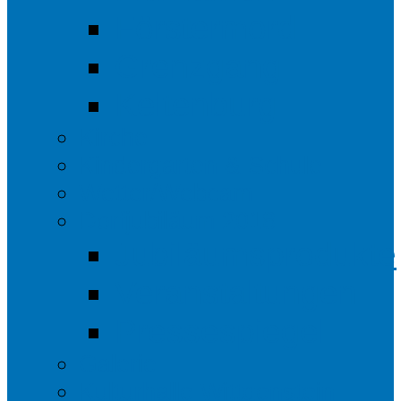
Förstermord
Grenzgang
Keltenburg
Kirche
Kindergarten & Schule
Wetter/Webcam
Dorfjubiläum 2018
Jubiläumsprodukte
Veranstaltungen
Pressespiegel
Galerie
Kulturhalle Wittgenstein