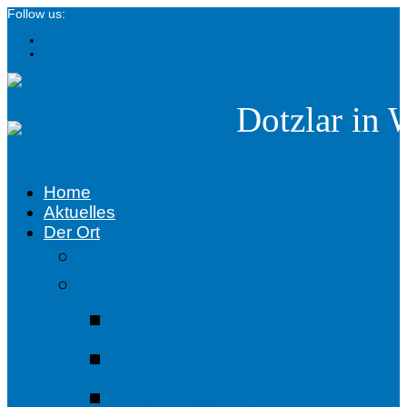
Follow us:
Dotzlar in 
menü
Home
Aktuelles
Der Ort
Gewerbe
Historie
Bärentreiben
Chronik
Flurnamen