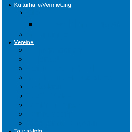
Kulturhalle/Vermietung
Bilder
Bilder hinzufügen
Mietanfrage
Vereine
Burschenschaft
Feuerwehr
Heimatverein Dotzlar
Kultur- und Heimatpflege
Liederkranz
TUS Dotzlar
Tambourcorps
Heinerländer
Jagdgenossenschaft
Tourist-Info