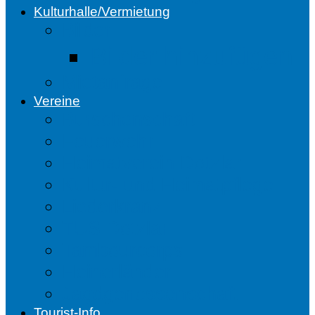
Kulturhalle/Vermietung
Bilder
Bilder hinzufügen
Mietanfrage
Vereine
Burschenschaft
Feuerwehr
Heimatverein Dotzlar
Kultur- und Heimatpflege
Liederkranz
TUS Dotzlar
Tambourcorps
Heinerländer
Jagdgenossenschaft
Tourist-Info