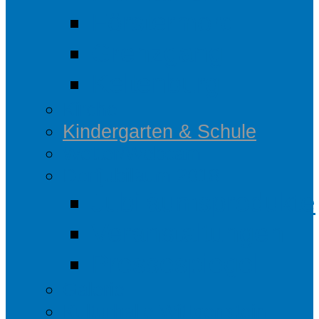
Förstermord
Grenzgang
Keltenburg
Kirche
Kindergarten & Schule
Wetter/Webcam
Dorfjubiläum 2018
Jubiläumsprodukte
Veranstaltungen
Pressespiegel
Galerie
Kulturhalle Wittgenstein