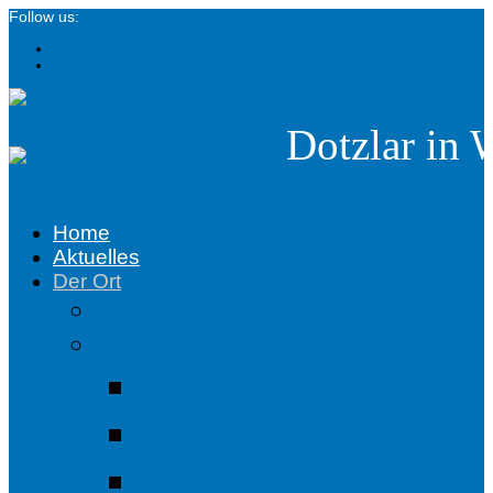
Follow us:
Dotzlar in 
menü
Home
Aktuelles
Der Ort
Gewerbe
Historie
Bärentreiben
Chronik
Flurnamen