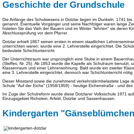
Geschichte der Grundschule
Die Anfänge des Schulwesens in Dotzlar liegen im Dunkeln. 1741 bis
genannt. Eventuelle Vorgänger und seine Nachfolger waren lange Zei
hüteten Sie das Vieh der Bauern und im Winter "lehrten" sie deren K
Abschlussprüfung vor dem Pfarrer.
Dotzlar erhielt 1867 seinen ersten in einem staatlichen Lehrersemina
unterrichten waren, wurde eine 2. Lehrerstelle eingerichtet. Die Schü
bedeutete Schichtunterricht.
Der Unterrichtsraum war ursprünglich eine Stube in einem Bauernha
(Steffes, Nr. 25). Ab 1853 wurde die Kapelle als Schulraum benutzt, 
Klassenraum und einer Lehrerwohnung. Bald wurde ein zweiter Kla
eine 3. Lehrerstelle eingerichtet, dennoch war Schichtunterricht nötig.
Dieser Misstand sowie die zunehmend verkehrslärmbelastete Lage de
Schule "Auf der Eiche" (1958/1959) - heutige Eichenstraße - und d
Im Zuge der Schulreform wurde diese Dotzlarer Volksschule 1971 au
Einzugsgebiet Richstein, Arfeld, Dotzlar und Sassenhausen.
Kindergarten "Gänseblümchen