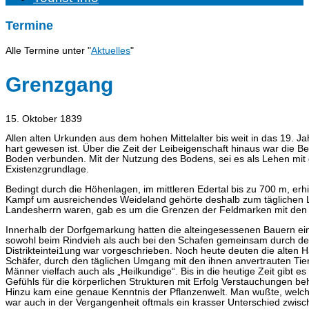
Termine
Alle Termine unter "
Aktuelles
"
Grenzgang
15. Oktober 1839
Allen alten Urkunden aus dem hohen Mittelalter bis weit in das 19.
hart gewesen ist. Über die Zeit der Leibeigenschaft hinaus war die 
Boden verbunden. Mit der Nutzung des Bodens, sei es als Lehen mit 
Existenzgrundlage.
Bedingt durch die Höhenlagen, im mittleren Edertal bis zu 700 m, erh
Kampf um ausreichendes Weideland gehörte deshalb zum täglichen Le
Landesherrn waren, gab es um die Grenzen der Feldmarken mit den 
Innerhalb der Dorfgemarkung hatten die alteingesessenen Bauern ein
sowohl beim Rindvieh als auch bei den Schafen gemeinsam durch den
Distrikteintei1ung war vorgeschrieben. Noch heute deuten die alten H
Schäfer, durch den täglichen Umgang mit den ihnen anvertrauten Tier
Männer vielfach auch als „Heilkundige“. Bis in die heutige Zeit gibt
Gefühls für die körperlichen Strukturen mit Erfolg Verstauchungen
Hinzu kam eine genaue Kenntnis der Pflanzenwelt. Man wußte, welc
war auch in der Vergangenheit oftmals ein krasser Unterschied zwisc