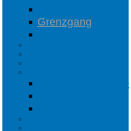
Förstermord
Grenzgang
Keltenburg
Kirche
Kindergarten & Schule
Wetter/Webcam
Dorfjubiläum 2018
Jubiläumsprodukte
Veranstaltungen
Pressespiegel
Galerie
Kulturhalle Wittgenstein