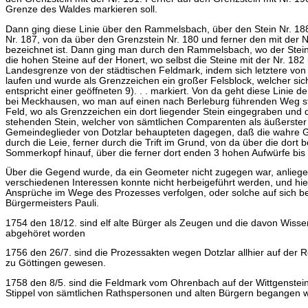
Grenze des Waldes markieren soll.
Dann ging diese Linie über den Rammelsbach, über den Stein Nr. 188,
Nr. 187, von da über den Grenzstein Nr. 180 und ferner den mit der Nr
bezeichnet ist. Dann ging man durch den Rammelsbach, wo der Stein m
die hohen Steine auf der Honert, wo selbst die Steine mit der Nr. 182
Landesgrenze von der städtischen Feldmark, indem sich letztere von d
laufen und wurde als Grenzzeichen ein großer Felsblock, welcher sic
entspricht einer geöffneten 9). . . markiert. Von da geht diese Linie
bei Meckhausen, wo man auf einen nach Berleburg führenden Weg stö
Feld, wo als Grenzzeichen ein dort liegender Stein eingegraben und
stehenden Stein, welcher von sämtlichen Comparenten als äußerster 
Gemeindeglieder von Dotzlar behaupteten dagegen, daß die wahre G
durch die Leie, ferner durch die Trift im Grund, von da über die dort
Sommerkopf hinauf, über die ferner dort enden 3 hohen Aufwürfe bis 
Über die Gegend wurde, da ein Geometer nicht zugegen war, anli
verschiedenen Interessen konnte nicht herbeigeführt werden, und hiel
Ansprüche im Wege des Prozesses verfolgen, oder solche auf sich be
Bürgermeisters Pauli.
1754 den 18/12. sind elf alte Bürger als Zeugen und die davon Wiss
abgehöret worden
1756 den 26/7. sind die Prozessakten wegen Dotzlar allhier auf der R
zu Göttingen gewesen.
1758 den 8/5. sind die Feldmark vom Ohrenbach auf der Wittgenste
Stippel von sämtlichen Rathspersonen und alten Bürgern begangen w