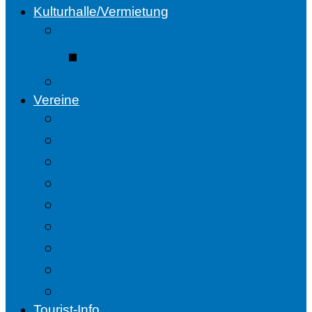
Kulturhalle/Vermietung
Bilder
Bilder hinzufügen
Mietanfrage
Vereine
Burschenschaft
Feuerwehr
Heimatverein Dotzlar
Kultur- und Heimatpflege
Liederkranz
TUS Dotzlar
Tambourcorps
Heinerländer
Jagdgenossenschaft
Tourist-Info