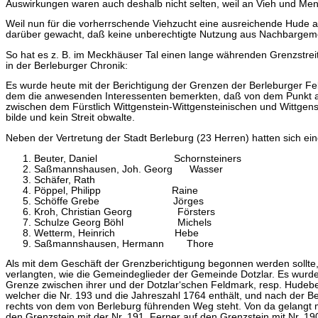
Auswirkungen waren auch deshalb nicht selten, weil an Vieh und Men
Weil nun für die vorherrschende Viehzucht eine ausreichende Hude 
darüber gewacht, daß keine unberechtigte Nutzung aus Nachbargeme
So hat es z. B. im Meckhäuser Tal einen lange währenden Grenzstrei
in der Berleburger Chronik:
Es wurde heute mit der Berichtigung der Grenzen der Berleburger Fe
dem die anwesenden Interessenten bemerkten, daß von dem Punkt am
zwischen dem Fürstlich Wittgenstein-Wittgensteinischen und Wittgens
bilde und kein Streit obwalte.
Neben der Vertretung der Stadt Berleburg (23 Herren) hatten sich e
Beuter, Daniel Schornsteiners
Saßmannshausen, Joh. Georg Wasser
Schäfer, Rath
Pöppel, Philipp Raine
Schöffe Grebe Jörges
Kroh, Christian Georg Försters
Schulze Georg Böhl Michels
Wetterm, Heinrich Hebe
Saßmannshausen, Hermann Thore
Als mit dem Geschäft der Grenzberichtigung begonnen werden sollte, 
verlangten, wie die Gemeindeglieder der Gemeinde Dotzlar. Es wurde
Grenze zwischen ihrer und der Dotzlar‘schen Feldmark, resp. Hudeb
welcher die Nr. 193 und die Jahreszahl 1764 enthält, und nach der B
rechts von dem von Berleburg führenden Weg steht. Von da gelangt m
den Grenzstein mit der Nr. 191. Ferner auf den Grenzstein mit Nr. 190