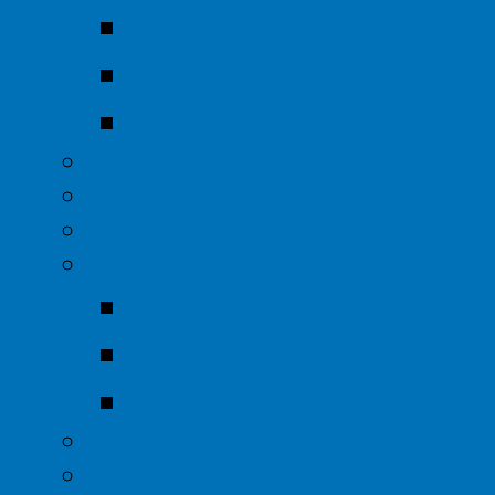
Förstermord
Grenzgang
Keltenburg
Kirche
Kindergarten & Schule
Wetter/Webcam
Dorfjubiläum 2018
Jubiläumsprodukte
Veranstaltungen
Pressespiegel
Galerie
Kulturhalle Wittgenstein