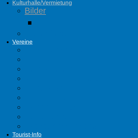
Kulturhalle/Vermietung
Bilder
Bilder hinzufügen
Mietanfrage
Vereine
Burschenschaft
Feuerwehr
Heimatverein Dotzlar
Kultur- und Heimatpflege
Liederkranz
TUS Dotzlar
Tambourcorps
Heinerländer
Jagdgenossenschaft
Tourist-Info